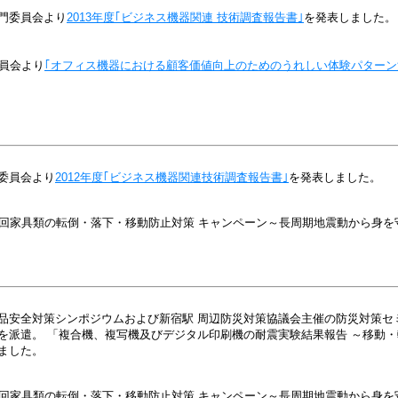
門委員会より
2013年度｢ビジネス機器関連 技術調査報告書｣
を発表しました。
委員会より
｢オフィス機器における顧客価値向上のためのうれしい体験パターン
委員会より
2012年度｢ビジネス機器関連技術調査報告書｣
を発表しました。
3回家具類の転倒・落下・移動防止対策 キャンペーン～長周期地震動から身を
品安全対策シンポジウムおよび新宿駅 周辺防災対策協議会主催の防災対策セ
師を派遣。 「複合機、複写機及びデジタル印刷機の耐震実験結果報告 ～移動
ました。
2回家具類の転倒・落下・移動防止対策 キャンペーン～長周期地震動から身を