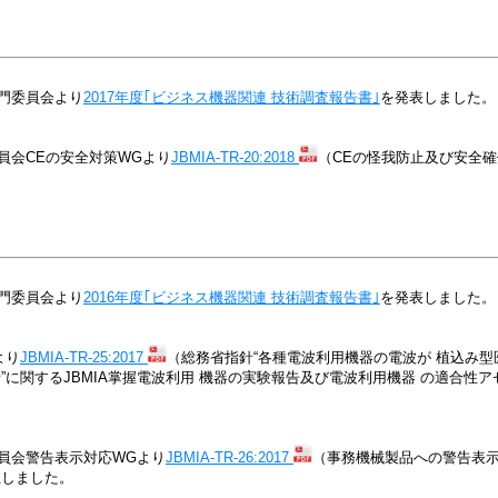
門委員会より
2017年度｢ビジネス機器関連 技術調査報告書｣
を発表しました。
員会CEの安全対策WGより
JBMIA-TR-20:2018
（CEの怪我防止及び安全
門委員会より
2016年度｢ビジネス機器関連 技術調査報告書｣
を発表しました。
より
JBMIA-TR-25:2017
（総務省指針“各種電波利用機器の電波が 植込み
”に関するJBMIA掌握電波利用 機器の実験報告及び電波利用機器 の適合性
員会警告表示対応WGより
JBMIA-TR-26:2017
（事務機械製品への警告表示
正しました。