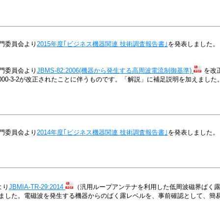
門委員会より
2015年度｢ビジネス機器関連 技術調査報告書｣
を発表しました。
門委員会より
JBMS-82:2006(機器から発生する高周波電流制御基準)
を改
 61000-3-2が改正されたことに伴うものです。「解説」に補足説明を加えました
門委員会より
2014年度｢ビジネス機器関連 技術調査報告書｣
を発表しました。
より
JBMIA-TR-29:2014
（汎用ループアンテナを利用した低周波磁界ばく
ました。電磁波を発生する機器からのばく露レベルを、事前確認として、簡