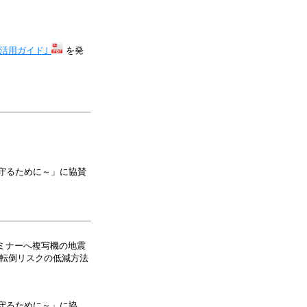
活用ガイド｣
を発
守るために～」に協賛
ミナーへ複写機の地震
・転倒リスクの低減方法
守るために～」に協