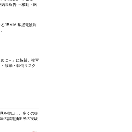
結果報告 ～移動・転
JBMIA 掌握電波利
た。
ために～」に協賛。複写
 ～移動・転倒リスク
意見を提出し、多くの提
方法の課題抽出等の実験