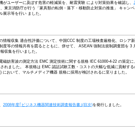
機がユーザーに及ぼす危害の軽減策を、耐震実験 により対策効果を確認し、
た、東京消防庁が行う「家具類の転倒・落下・移動防止対策の推進」 キャン
ル展示等を行い ました。
情報収集 適合性評価について、中国CCC 制度の工場検査厳格化、ロシア新底
度等の情報共有を図るとともに、併せて、 ASEAN 強制法規制調査団を 3 月
情報収集を行いました。
妨害波の測定方法 EMC 測定技術に関する規格 IEC 61000-4-22 の策
択されました。 本規格は EMC 認証試験工数・コストの大幅な低減に貢献するので
 ) において、マルチメディア機器 規格に採用が検討されるに至りました。
、
2008年度｢ビジネス機器関連技術調査報告書｣(目次)
を発行しました。