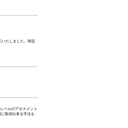
正いたしました。制定
。
露レベルのアセスメント
易に取得出来る手法を