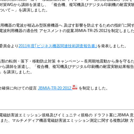
対策WGから講師を派遣し、 「複合機、複写機及びデジタル印刷機の耐震実験
ついて～」を講演しました。
用機器の電波が植込み型医療機器へ 及ぼす影響を防止するための指針”に関する
電波利用機器の適合性 アセスメントの提案
JBMIA-TR-25:2012
を制定しまし
委員会より
2011年度｢ビジネス機器関連技術調査報告書｣
を発表しました。
具類の転倒・落下・移動防止対策 キャンペーン～長周期地震動から身を守る
から講師を派遣し、「複合機、複写機及びデジタル印刷機の耐震実験結果報告
」を講演しました。
安全確保に向けての提言
JBMIA-TR-20:2012
を制定しました。
電磁妨害波エミッション規格及びイミュニティ規格の ドラフト案にJBMIA 
 また、マルチメディア機器電磁妨害波エミッション測定に関する複数試験 